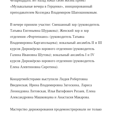
четырнадцать лет назад начал свою жизнь проект
«Музыкальные вечера в Герценке», инициированный
преподавателем Колледжа Владимиром Шапошниковым.
В вечере приняли участие: Смешанный хор (руководитель
Татьяна Евгеньевна Шуракова); Женский хор и хор
отделения «Фортепиано» (руководитель Татьяна
Владимировна Каргапольцева); вокальный ансамбль II и III
курсов Дирижёрско-хорового отделения (руководитель
Галина Ивановна Шутова); вокальный ансамбль I и IV
курсов Дирижёрско-хорового отделения (руководитель
Елена Алевтиновна Сиротина).
Концертмейстерами выступили Лидия Робертовна
Введенская, Ирина Владимировна Загоскина, Лариса
Леонидовна Литовская, Илья Вагифович Ризаев, Елена
Александровна Машковцева и Анастасия Макарова.
Мастерство дирижирования продемонстрировали не только