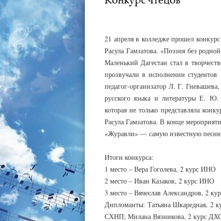
АДМИНИСТРАТОР
25.04.2023
21 апреля в колледже прошел конкурс
Расула Гамзатова. «Поэзия без родной
Маленький Дагестан стал в творчеств
прозвучали в исполнении студентов 
педагог-организатор Л. Г. Гневашева
русского языка и литературы Е. Ю.
которая не только представляла конк
Расула Гамзатова. В конце мероприят
«Журавли» — самую известную песню 
Итоги конкурса:
1 место – Вера Гоголева, 2 курс ИНО
2 место – Иван Казаков, 2 курс ИНО
3 место – Вячеслав Александров, 2 к
Дипломанты: Татьяна Шкаредная, 2 ку
СХНП; Милана Вязникова, 2 курс ДХ