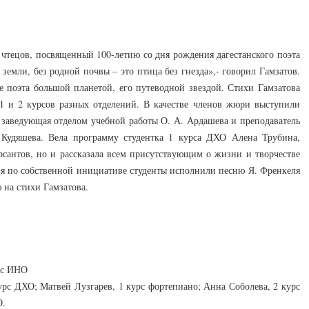
 чтецов, посвященный 100-летию со дня рождения дагестанского поэта
 земли, без родной почвы – это птица без гнезда»,- говорил Гамзатов.
е поэта большой планетой, его путеводной звездой. Стихи Гамзатова
1 и 2 курсов разных отделений. В качестве членов жюри выступили
, заведующая отделом учебной работы О. А. Ардашева и преподаватель
 Кудяшева. Вела программу студентка 1 курса ДХО Алена Трубина,
урсантов, но и рассказала всем присутствующим о жизни и творчестве
ия по собственной инициативе студенты исполнили песню Я. Френкеля
на стихи Гамзатова.
урс ИНО
рс ДХО; Матвей Лузгарев, 1 курс фортепиано; Анна Соболева, 2 курс
О.