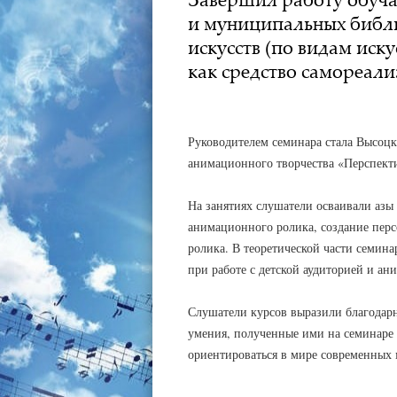
и муниципальных библи
искусств (по видам иск
как средство самореали
АДМИНИСТРАТОР
03.12.2020
Руководителем семинара стала Высоцк
анимационного творчества «Перспектив
На занятиях слушатели осваивали азы
анимационного ролика, создание пер
ролика. В теоретической части семин
при работе с детской аудиторией и ан
Слушатели курсов выразили благодарн
умения, полученные ими на семинаре
ориентироваться в мире современных 