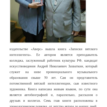
издательстве «Аверс» вышла книга «Записки вятского
интеллигента». Ее автором является преподаватель
колледжа, заслуженный работник культуры РФ, кандидат
искусствоведения Андрей Николаевич Захваткин, который
служит на ниве провинциального музыкального
образования свыше 50 лет. Сам он представитель
потомственной вятской интеллигенции, сын известного
художника. Книга написана живым языком, по сути она
является автобиографией и, параллельно, рассказом о
друзьях и коллегах. Семь глав книги расположены в
хронологическом порядке, от детства автора до наших дней.