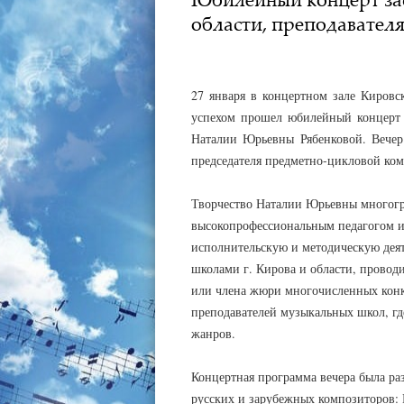
области, преподавател
АДМИНИСТРАТОР
09.02.2025
27 января в концертном зале Кировс
успехом прошел юбилейный концерт з
Наталии Юрьевны Рябенковой. Вечер
председателя предметно-цикловой ко
Творчество Наталии Юрьевны многогр
высокопрофессиональным педагогом и
исполнительскую и методическую дея
школами г. Кирова и области, проводи
или члена жюри многочисленных конк
преподавателей музыкальных школ, гд
жанров.
Концертная программа вечера была ра
русских и зарубежных композиторов: 