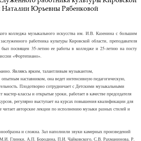
я Наталии Юрьевны Рябенковой
кого колледжа музыкального искусства им. И.В. Казенина с большим
аслуженного работника культуры Кировской области, преподавателя
 был посвящен 35-летию ее работы в колледже и 25-летию на посту
миссии «Фортепиано».
анно. Являясь ярким, талантливым музыкантом,
 опытным наставником, она ведет интенсивную педагогическую,
тельность. Плодотворно сотрудничает с Детскими музыкальными
т мастер-классы и открытые уроки, работает в качестве председателя
урсов, регулярно выступает на курсах повышения квалификации для
е читает авторские лекции по исполнению музыки разных стилей и
знообразна и сложна. Зал наполнили звуки камерных произведений
М.И. Глинки, А.П. Бородина, П.И. Чайковского, С.В. Рахманинова, Р.