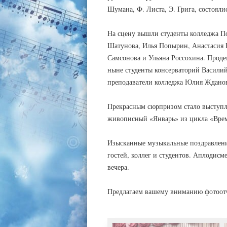
Шумана, Ф. Листа, Э. Грига, состояли
На сцену вышли студенты колледжа П
Шатунова, Илья Попырин, Анастасия 
Самсонова и Ульяна Россохина. Проде
ныне студенты консерваторий Василий
преподаватели колледжа Юлия Жданов
Прекрасным сюрпризом стало выступл
живописный «Январь» из цикла «Врем
Изысканные музыкальные поздравлени
гостей, коллег и студентов. Аплодис
вечера.
Предлагаем вашему вниманию фотоо