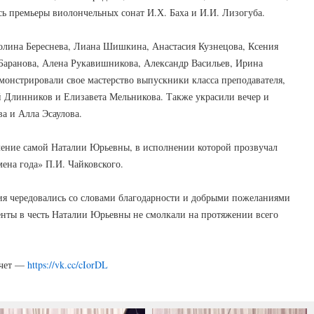
сь премьеры виолончельных сонат И.Х. Баха и И.И. Лизогуба.
олина Береснева, Лиана Шишкина, Анастасия Кузнецова, Ксения
Баранова, Алена Рукавишникова, Александр Васильев, Ирина
монстрировали свое мастерство выпускники класса преподавателя,
 Длинников и Елизавета Мельникова. Также украсили вечер и
а и Алла Эсаулова.
ение самой Наталии Юрьевны, в исполнении которой прозвучал
ена года» П.И. Чайковского.
я чередовались со словами благодарности и добрыми пожеланиями
менты в честь Наталии Юрьевны не смолкали на протяжении всего
тчет —
https://vk.cc/cIorDL