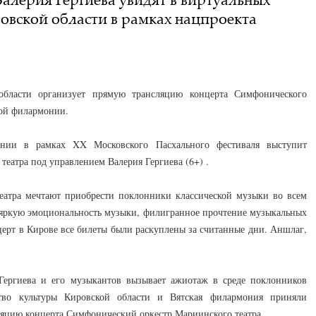
овской области в рамках нацпроекта
области организует прямую трансляцию концерта Симфонического
кой филармонии.
нии в рамках XX Московского Пасхального фестиваля выступит
еатра под управлением Валерия Гергиева (6+) .
еатра мечтают приобрести поклонники классической музыки во всем
 яркую эмоциональность музыки, филигранное прочтение музыкальных
нцерт в Кирове все билеты были раскуплены за считанные дни. Аншлаг,
Гергиева и его музыкантов вызывает ажиотаж в среде поклонников
рство культуры Кировской области и Вятская филармония приняли
яцию концерта Симфонический оркестр Мариинского театра.