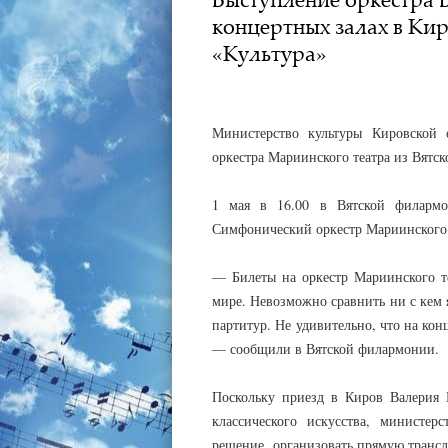
концертных залах в Кир
«Культура»
АДМИНИСТРАТОР
30.04.2021
Министерство культуры Кировской 
оркестра Мариинского театра из Вятс
1 мая в 16.00 в Вятской филармо
Симфонический оркестр Мариинского т
— Билеты на оркестр Мариинского т
мире. Невозможно сравнить ни с кем
партитур. Не удивительно, что на ко
— сообщили в Вятской филармонии.
Поскольку приезд в Киров Валерия 
классического искусства, министе
решение организовать прямую трансл