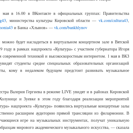
1 мая в 16.00 в ВКонтакте в официальных группах: Правительства
eg43
, министерства культуры Кировской области —
vk.com/cultura43
,
monia43
и Банка «Хлынов» —
vk.com/bankhlynov
м можно будет насладиться в виртуальном концертном зале в Вятской
 году в рамках нацпроекта «Культура» с участием губернатора Игоря
я современной техникой и высокоскоростным интернетом. 1 мая в ВКЗ
видят студенты средне специальных образовательных организаций
сты, кому в недалеком будущем предстоит развивать музыкальное
естра Валерия Гергиева в режиме LIVE увидят и в районах Кировской
 Холунице и Зуевке в этом году благодаря реализации мероприятий
тура» нацпроекта «Культура» появились виртуальные концертные залы
ественно расширим аудиторию прямой трансляции из филармонии. В
бучающиеся игре на музыкальных инструментах, получат уникальную
бразцам мирового академического музыкального искусства, — сказала