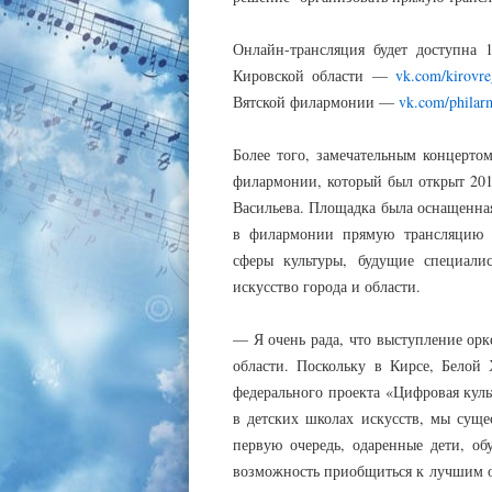
Онлайн-трансляция будет доступна 
Кировской области —
vk.com/kirovr
Вятской филармонии —
vk.com/philar
Более того, замечательным концерто
филармонии, который был открыт 2019
Васильева. Площадка была оснащенна
в филармонии прямую трансляцию у
сферы культуры, будущие специали
искусство города и области.
— Я очень рада, что выступление орк
области. Поскольку в Кирсе, Белой
федерального проекта «Цифровая куль
в детских школах искусств, мы сущ
первую очередь, одаренные дети, о
возможность приобщиться к лучшим о