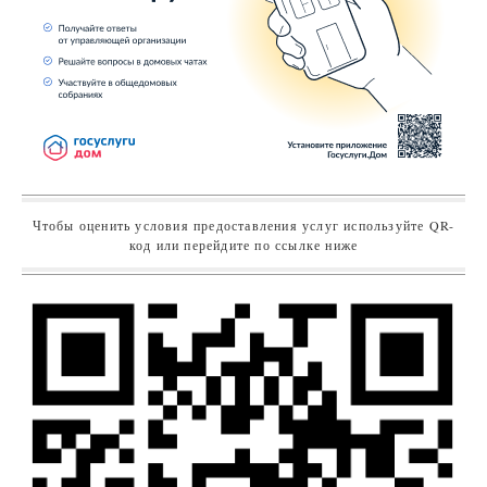
Чтобы оценить условия предоставления услуг используйте QR-
код или перейдите по ссылке ниже