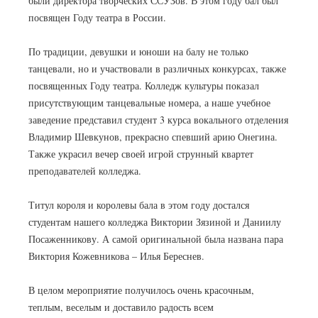
были директора творческих ССУЗов. В этом году бал был
посвящен Году театра в России.
По традиции, девушки и юноши на балу не только
танцевали, но и участвовали в различных конкурсах, также
посвященных Году театра. Колледж культуры показал
присутствующим танцевальные номера, а наше учебное
заведение представил студент 3 курса вокального отделения
Владимир Шевкунов, прекрасно спевший арию Онегина.
Также украсил вечер своей игрой струнный квартет
преподавателей колледжа.
Титул короля и королевы бала в этом году достался
студентам нашего колледжа Виктории Зязиной и Даниилу
Посаженникову. А самой оригинальной была названа пара
Виктория Кожевникова – Илья Береснев.
В целом мероприятие получилось очень красочным,
теплым, веселым и доставило радость всем