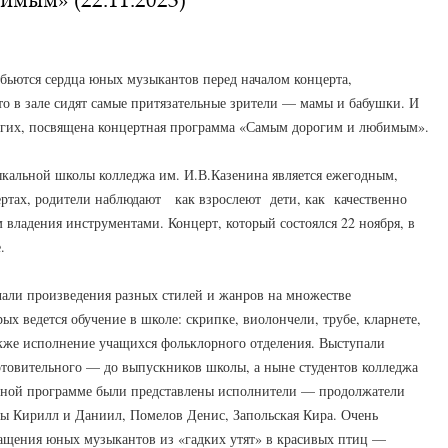
 бьются сердца юных музыкантов перед началом концерта,
о в зале сидят самые притязательные зрители — мамы и бабушки. И
рогих, посвящена концертная программа «Самым дорогим и любимым».
ыкальной школы колледжа им. И.В.Казенина является ежегодным,
ртах, родители наблюдают как взрослеют дети, как качественно
 владения инструментами. Концерт, который состоялся 22 ноября, в
.
али произведения разных стилей и жанров на множестве
ых ведется обучение в школе: скрипке, виолончели, трубе, кларнете,
также исполнение учащихся фольклорного отделения. Выступали
товительного — до выпускников школы, а ныне студентов колледжа
ртной программе были представлены исполнители — продолжатели
 Кирилл и Даниил, Помелов Денис, Запольская Кира. Очень
ращения юных музыкантов из «гадких утят» в красивых птиц —