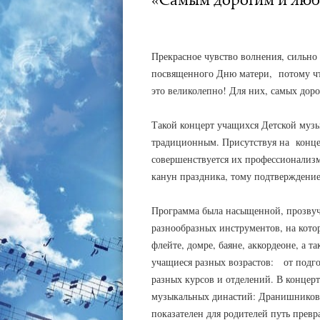
АДМИНИСТРАТОР
24.11.2023
Прекрасное чувство волнения, сильно
посвященного Дню матери, потому чт
это великолепно! Для них, самых до
Такой концерт учащихся Детской муз
традиционным. Присутствуя на конце
совершенствуется их профессионализм
канун праздника, тому подтверждение
Программа была насыщенной, прозвуч
разнообразных инструментов, на котор
флейте, домре, баяне, аккордеоне, а 
учащиеся разных возрастов: от подго
разных курсов и отделений. В конце
музыкальных династий: Дранишниковы
показателен для родителей путь прев