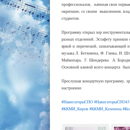
профессионалов, начиная свои первые
окрепшие, со своим мышлением, вла
студентов.
Программу открыл хор инструменталь
разных отделений. Эстафету приняли
яркой и лирической, захватывающей и
музыка Л. Бетховена, Ф. Глюка, И. Шт
Майкопара, Г. Шендерева. А. Бородин
Основной канвой всего концерта был
Прослушав концертную программу, зр
настроение.
#НавигаторыСПО
#НавигаторыСПО43
#ККМИ_Киров
#ККМИ_Казенина
#Ко