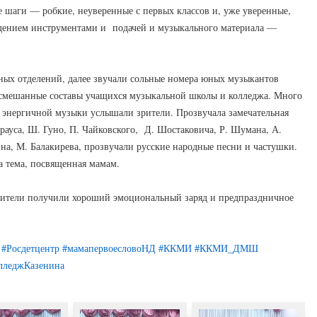
 шаги — робкие, неуверенные с первых классов и, уже уверенные,
дением инструментами и подачей и музыкального материала —
ных отделений, далее звучали сольные номера юных музыкантов
 смешанные составы учащихся музыкальной школы и колледжа. Много
 энергичной музыки услышали зрители. Прозвучала замечательная
рауса, Ш. Гуно, П. Чайковского, Д. Шостаковича, Р. Шумана, А.
а, М. Балакирева, прозвучали русские народные песни и частушки.
а тема, посвященная мамам.
ители получили хороший эмоциональный заряд и предпраздничное
#Росдетцентр
#мамапервоесловоНД
#ККМИ
#ККМИ_ДМШ
лледжКазенина