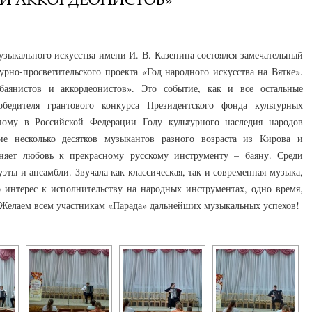
узыкального искусства имени И. В. Казенина состоялся замечательный
урно-просветительского проекта «Год народного искусства на Вятке».
баянистов и аккордеонистов». Это событие, как и все остальные
бедителя грантового конкурса Президентского фонда культурных
ному в Российской Федерации Году культурного наследия народов
ие несколько десятков музыкантов разного возраста из Кирова и
няет любовь к прекрасному русскому инструменту – баяну. Среди
эты и ансамбли. Звучала как классическая, так и современная музыка,
о интерес к исполнительству на народных инструментах, одно время,
. Желаем всем участникам «Парада» дальнейших музыкальных успехов!