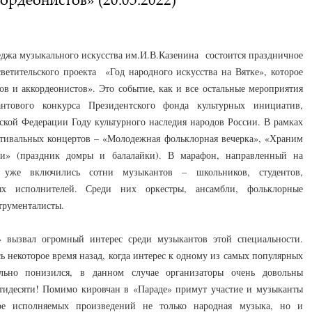
леджа музыкального искусства им.И.В.Казенина состоится праздничное
ветительского проекта «Год народного искусства на Вятке», которое
ов и аккордеонистов». Это событие, как и все остальные мероприятия
нтового конкурса Президентского фонда культурных инициатив,
ской Федерации Году культурного наследия народов России. В рамках
естивальных концертов – «Молодежная фольклорная вечерка», «Храним
ки» (праздник домры и балалайки). В марафон, направленный на
 уже включились сотни музыкантов – школьников, студентов,
ых исполнителей. Среди них оркестры, ансамбли, фольклорные
трументалисты.
» вызвал огромный интерес среди музыкантов этой специальности.
ь некоторое время назад, когда интерес к одному из самых популярных
льно понизился, в данном случае организаторы очень довольны
ятидесяти! Помимо кировчан в «Параде» примут участие и музыканты
ре исполняемых произведений не только народная музыка, но и