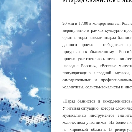
АДМИНИСТРАТОР
13.05.2022
20 мая в 17:00 в концертном зал Кол
мероприятие в рамках культурно-прос
организаторы назвали «парад баянист
данного проекта – победителя гра
приурочено к объявленному в Россий
проекта уже состоялось несколько ф
наследие России», «Веселые минут
популяризацию народной музыки,
самодеятельных и профессиональн
коллективы, солисты-вокалисты и инс
«Парад баянистов и аккордеонистов
Учитывая ситуацию, которая сложилас
музыкальных инструментов значите
количеством участников. Их более п
из кировской области. В репертуа