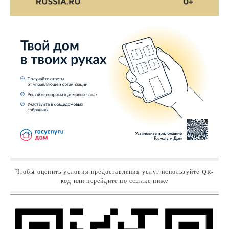
Чтобы оценить условия предоставления услуг используйте QR-
код или перейдите по ссылке ниже