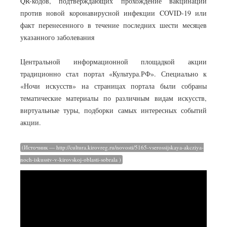
QR-кодов, подтверждающих прохождение вакцинации
против новой коронавирусной инфекции COVID-19 или
факт перенесенного в течение последних шести месяцев
указанного заболевания
Центральной информационной площадкой акции
традиционно стал портал «Культура.РФ». Специально к
«Ночи искусств» на страницах портала были собраны
тематические материалы по различным видам искусств,
виртуальные туры, подборки самых интересных событий
акции.
(Источник — http://cultura.kirovreg.ru/novosti/5165-vserossijskaya-akcziya-
noch-iskusstv-v-kirovskoj-oblasti-sobrala )