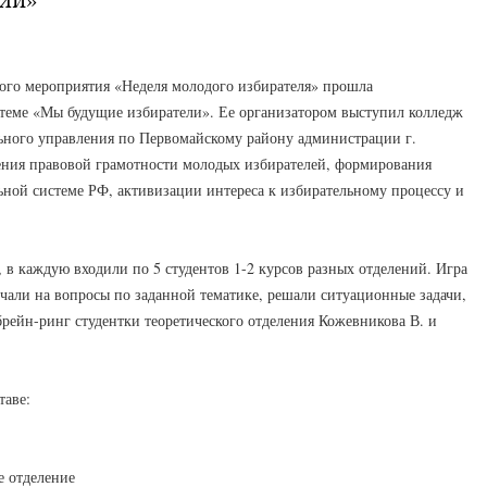
ного мероприятия «Неделя молодого избирателя» прошла
 теме «Мы будущие избиратели». Ее организатором выступил колледж
ьного управления по Первомайскому району администрации г.
ения правовой грамотности молодых избирателей, формирования
ьной системе РФ, активизации интереса к избирательному процессу и
 в каждую входили по 5 студентов 1-2 курсов разных отделений. Игра
ечали на вопросы по заданной тематике, решали ситуационные задачи,
брейн-ринг студентки теоретического отделения Кожевникова В. и
таве:
е отделение