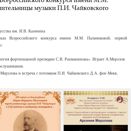
чительницы музыки П.И. Чайковского
сства им. И.В. Казенина
ках Всероссийского конкурса имени М.М. Пальчиковой, первой
о:
ология фортепианной прелюдии С.В. Рахманинова». Играет А.Мерзлов
рослушивания.
А.Мерзлова и встреча с потомком П.И. Чайковского Д.А. фон Мекк.