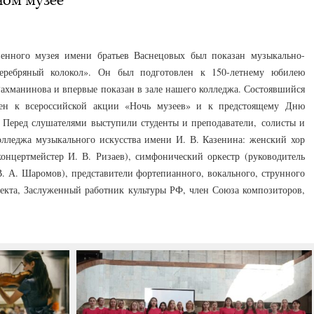
венного музея имени братьев Васнецовых был показан музыкально-
серебряный колокол». Он был подготовлен к 150-летнему юбилею
 Рахманинова и впервые показан в зале нашего колледжа. Состоявшийся
ен к всероссийской акции «Ночь музеев» и к предстоящему Дню
. Перед слушателями выступили студенты и преподаватели, солисты и
олледжа музыкального искусства имени И. В. Казенина: женский хор
концертмейстер И. В. Ризаев), симфонический оркестр (руководитель
. А. Шаромов), представители фортепианного, вокального, струнного
оекта, Заслуженный работник культуры РФ, член Союза композиторов,