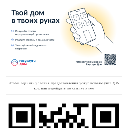
Чтобы оценить условия предоставления услуг используйте QR-
код или перейдите по ссылке ниже