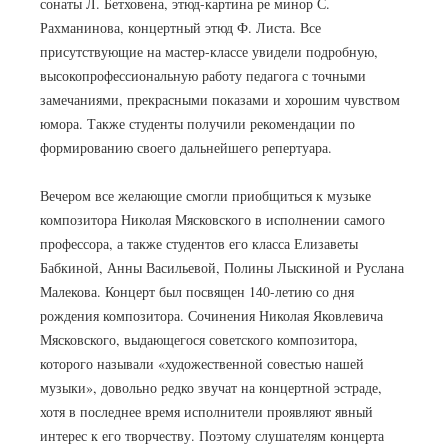
сонаты Л. Бетховена, этюд-картина ре минор С.
Рахманинова, концертный этюд Ф. Листа. Все
присутствующие на мастер-классе увидели подробную,
высокопрофессиональную работу педагога с точными
замечаниями, прекрасными показами и хорошим чувством
юмора. Также студенты получили рекомендации по
формированию своего дальнейшего репертуара.
Вечером все желающие смогли приобщиться к музыке
композитора Николая Мясковского в исполнении самого
профессора, а также студентов его класса Елизаветы
Бабкиной, Анны Васильевой, Полины Лыскиной и Руслана
Малекова. Концерт был посвящен 140-летию со дня
рождения композитора. Сочинения Николая Яковлевича
Мясковского, выдающегося советского композитора,
которого называли «художественной совестью нашей
музыки», довольно редко звучат на концертной эстраде,
хотя в последнее время исполнители проявляют явный
интерес к его творчеству. Поэтому слушателям концерта