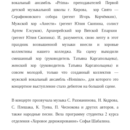
вокальный ансамбль «Prima» преподавателей Первой
детской музыкальной школы г. Кирова, хор Свято —
Серафимовского собора (регент Игорь Корчёмкин),
Мужской хор «Анести» (регент Юлия Скопина, солист
Артем Елсуков), Архиерейский хор Вятской Епархии
(регент Юлия Скопина). И, разумеется, свою лепту в этот
праздник возвышенной музыки внесли и хоровые
коллективы нашего колледжа. На сцену выходили
смешанный хор (руководитель Татьяна Каргапольцева),
женский хор (руководитель Татьяна Каргапольцева) и
совсем молодой, только что созданный коллектив —
мужской вокальный ансамбль «Homines», для которого это
концертное выступление стало дебютом на большой сцене.
В концерте прозвучала музыка С. Рахманинова, Н. Кедрова,
С. Плешака, К. Туева, П. Чеснокова и других авторов, а
также народные песни. Вела программу студентка 2 курса
отделения «Хоровое дирижирование» Софья Шабалина.