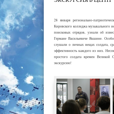
АДМИНИСТРАТОР
31.01.2022
28 января регионально-патриотиче
Кировского колледжа музыкального ис
поисковых отрядов, узнали об изве
Германе Васильевиче Якшине. Особо
слушали о личных вещах солдата, ср
эффективность каждого из них. Несо
простого солдата времен Великой 
экскурсию!