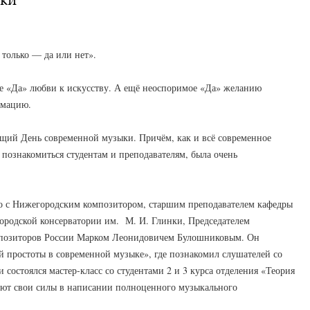
 только — да или нет».
ее «Да» любви к искусству. А ещё неоспоримое «Да» желанию
рмацию.
оящий День современной музыки. Причём, как и всё современное
ь познакомиться студентам и преподавателям, была очень
во с Нижегородским композитором, старшим преподавателем кафедры
родской консерватории им. М. И. Глинки, Председателем
мпозиторов России Марком Леонидовичем Булошниковым. Он
 простоты в современной музыке», где познакомил слушателей со
состоялся мастер-класс со студентами 2 и 3 курса отделения «Теория
уют свои силы в написании полноценного музыкального