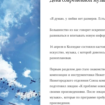
АДМИНИСТРАТОР
26.04.2021
«Я думаю, у любви нет размеров. Есть
Большинство из нас говорит искренн
развиваться и впитывать новую инфо
16 апреля в Колледже состоялся наст
искусство, музыка, с которой довелос
разноплановая.
Первым разделом дня стало знакомст
композиции и инструментовки Нижего
Нижегородского отделения Союза ко
подготовил лекцию «К проблеме новой
своими произведениями. После лекции 
музыки», которые по программе проб
произведения.