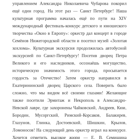
управлением Александра Николаевича Чубарова покорил
ещё один город. На этот раз — Санкт Петербург! Наша
культурная программа началась ещё по пути на XIV
международный фестиваль-конкурс детского и юношеского
творчества «Окно в Европу»: оркестр дал концерт в городе
Семёнов Нижегородской области и посетил музей «Золотая
хохлома». Культурная экскурсия продолжилась автобусной
экскурсией по Санкт-Петербургу! Посетив дворец Петра
Великого и его наследников, осознаёшь могущество,
историческую значимость этого города, просыпается
гордость за Отечество! Затем оркестр направился в
Екатерининский дворец Царского села. Поверить было
сложно, что мы видим всё своими глазами! Желающие
также посетили Эрмитаж и Некрополь в Александро-
Невской лавре, где захоронены Чайковский, Андреев, Кюи,
Бородин, Мусоргский, Римский-Корсаков, Балакирев,
Глазунов, Глинка, Достоевский, Шишкин, Крылов,
Ломоносов! На следующий день оркестр играл на конкурсе.
Хочется отметить высокое жюри — Е. В. Семишина