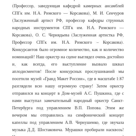
(Профессор, заведующая кафедрой камерных ансамблей
СПГк им. Н.А. Римского — Корсакова), М. И. Сенчуров
(Заслуженный артист РФ, профессор кафедры струнных
народных инструментов СПГк им. Н.А. Римского —
Корсакова), О. С. Чернядьева (Заслуженная артистка РФ,
Профессор СПГк им. Н.А. Римского – Корсакова).
Конкурсантов было огромное количество, как и количество
номинаций! Наш оркестр на сцене выглядел очень достойно
и, как всегда, его выступление вызвало шквал
аплодисментов! После конкурсных прослушиваний мы
посетили музей «Гранд Макет России», где в масштабе 1:87
разглядели всю нашу огромную страну! Затем оркестр
отправился на концерт в Дом-музей А.С. Пушкина, где с
нами выступал замечательный народный оркестр Санкт-
Петербурга под управлением В.П. Попова. Этим же
вечером мы отправились на симфонический концерт
капеллы под управлением А.В. Чернушенко, где звучала
музыка Д.Д. Шостаковича. Мурашки пробирали насквозь!