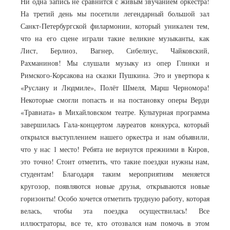
Ни одна запись не сравнится с живым звучанием оркестра!
На третий день мы посетили легендарный большой зал
Санкт-Петербургской филармонии, который уникален тем,
что на его сцене играли такие великие музыканты, как
Лист, Берлиоз, Вагнер, Сибелиус, Чайковский,
Рахманинов! Мы слушали музыку из опер Глинки и
Римского-Корсакова на сказки Пушкина. Это и увертюра к
«Руслану и Людмиле», Полёт Шмеля, Марш Черномора!
Некоторые смогли попасть и на постановку оперы Верди
«Травиата» в Михайловском театре. Культурная программа
завершилась Гала-концертом лауреатов конкурса, который
открылся выступлением нашего оркестра и нам объявили,
что у нас 1 место! Ребята не вернутся прежними в Киров,
это точно! Стоит отметить, что такие поездки нужны нам,
студентам! Благодаря таким мероприятиям меняется
кругозор, появляются новые друзья, открываются новые
горизонты! Особо хочется отметить трудную работу, которая
велась, чтобы эта поездка осуществилась! Все
иллюстраторы, все те, кто отозвался нам помочь в этом