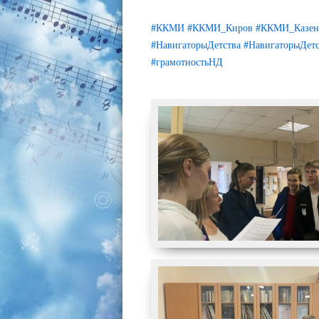
#ККМИ
#ККМИ_Киров
#ККМИ_Казен
#НавигаторыДетства
#НавигаторыДетс
#грамотностьНД