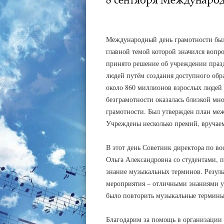
АДМИНИСТРАТОР
08.09.2023
Международный день грамотности был
главной темой которой значился вопр
принято решение об учреждении празд
людей путём создания доступного обр
около 860 миллионов взрослых людей 
безграмотности оказалась близкой мн
грамотности. Был утвержден план м
Учреждены несколько премий, вручаем
В этот день Советник директора по 
Ольга Александровна со студентами, 
знание музыкальных терминов. Резуль
мероприятия – отличными знаниями у
было повторить музыкальные термины
Благодарим за помощь в организации