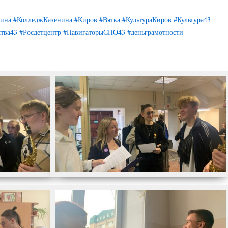
ина
#КолледжКазенина
#Киров
#Вятка
#КультураКиров
#Культура43
тва43
#Росдетцентр
#НавигаторыСПО43
#деньграмотности