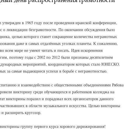
 утвержден в 1965 году после проведения иранской конференции,
ос о ликвидации безграмотности. По окончании обсуждения было
ника, целью которого станет сокращение количества неграмотных
азования даже в самых отдалённых уголках планеты. К сожалению,
во всем мире не умеют читать и писать. Идея искоренения
огим, поэтому годы с 2002 по 2012 были признаны десятилетием
еждународных мероприятий, координатором которых стало ЮНЕСКО.
ых за самые выдающиеся успехи в борьбе с неграмотностью.
воспитанию и взаимодействию с общественными объединениями Рябова
провели викторину среди обучающихся и работников колледжа на
тат викторины поразил и порадовал всех организаторов данного
частвовавших в области музыкального искусства. Целью викторины
 и расширить кругозор.
 викторины группу первого курса хорового дирижирования!