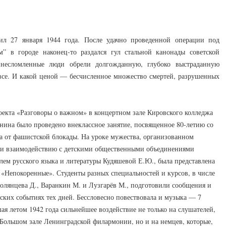
ил 27 января 1944 года. После удачно проведенной операции под
” в городе наконец-то раздался гул стальной канонады советской
несломленные люди обрели долгожданную, глубоко выстраданную
 все. И какой ценой — бесчисленное множество смертей, разрушенных
роекта «Разговоры о важном» в концертном зале Кировского колледжа
енина было проведено внеклассное занятие, посвященное 80-летию со
 от фашистской блокады. На уроке мужества, организованном
 и взаимодействию с детскими общественными объединениями
лем русского языка и литературы Кудяшевой Е.Ю., была представлена
«Непокоренные». Студенты разных специальностей и курсов, в числе
Полянцева Д., Варанкин М. и Лузгарёв М., подготовили сообщения и
ских событиях тех дней. Бессловесно повествовала и музыка — 7
ая летом 1942 года сильнейшее воздействие не только на слушателей,
Большом зале Ленинградской филармонии, но и на немцев, которые,