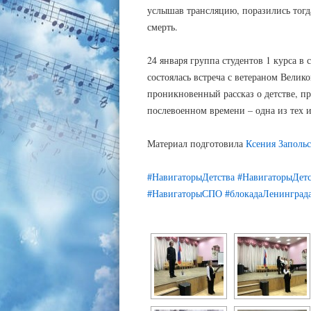
услышав трансляцию, поразились тогда
смерть.
24 января группа студентов 1 курса в
состоялась встреча с ветераном Вели
проникновенный рассказ о детстве, п
послевоенном времени – одна из тех 
Материал подготовила
Ксения Запольс
#НавигаторыДетства
#НавигаторыДетс
#НавигаторыСПО
#блокадаЛенингра