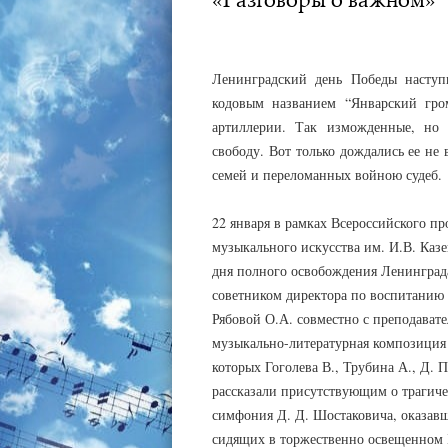
АДМИНИСТРАТОР
25.01.2024
Ленинградский день Победы наступ
кодовым названием “Январский гром
артиллерии. Так изможденные, но 
свободу. Вот только дождались ее не
семей и переломанных войною судеб.
22 января в рамках Всероссийского п
музыкального искусства им. И.В. Каз
дня полного освобождения Ленинграда
советником директора по воспитанию
Рябовой О.А. совместно с преподавате
музыкально-литературная композиция 
которых Гоголева В., Трубина А., Д. 
рассказали присутствующим о трагиче
симфония Д. Д. Шостаковича, оказавш
сидящих в торжественно освещенном 