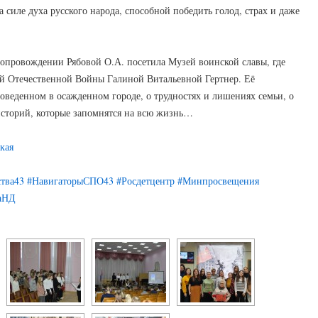
 силе духа русского народа, способной победить голод, страх и даже
 сопровождении Рябовой О.А. посетила Музей воинской славы, где
кой Отечественной Войны Галиной Витальевной Гертнер. Её
роведенном в осажденном городе, о трудностях и лишениях семьи, о
историй, которые запомнятся на всю жизнь…
кая
тва43
#НавигаторыСПО43
#Росдетцентр
#Минпросвещения
даНД