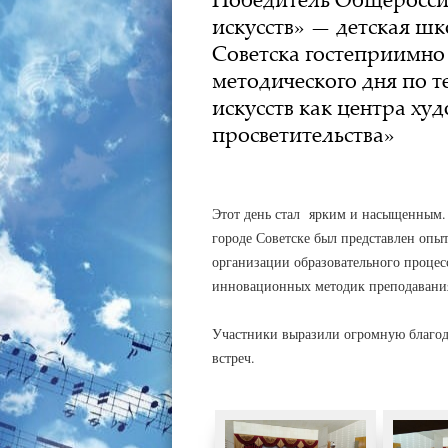
искусств» — детская шк
Советска гостеприимно 
методического дня по 
искусств как центра ху
просветительства»
АДМИНИСТРАТОР
11.12.2017
Этот день стал ярким и насыщенным.
городе Советске был представлен опы
организации образовательного проце
инновационных методик преподавани
Участники выразили огромную благода
встреч.