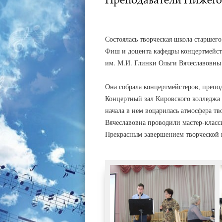
АДМИНИСТРАТОР
03.03.2017
Состоялась творческая школа старше
Фиш и доцента кафедры концертмейсте
им. М.И. Глинки Ольги Вячеславовны
Она собрала концертмейстеров, препод
Концертный зал Кировского колледжа 
начала в нем воцарилась атмосфера тв
Вячеславовна проводили мастер-класс
Прекрасным завершением творческой 