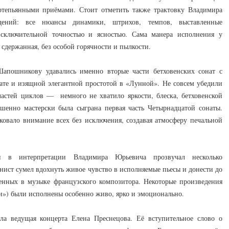
епьянными приёмами. Стоит отметить также трактовку Владимира
ений: все нюансы динамики, штрихов, темпов, выставленные
сключительной точностью и ясностью. Сама манера исполнения у
сдержанная, без особой горячности и пылкости.
апошникову удавались именно вторые части бетховенских сонат с
ате и изящной элегантной простотой в «Лунной». Не совсем убедили
астей циклов — немного не хватило яркости, блеска, бетховенской
ршенно мастерски была сыграна первая часть Четырнадцатой сонаты.
ковало внимание всех без исключения, создавая атмосферу печальной
и в интерпретации Владимира Юрьевича прозвучал несколько
анист сумел вдохнуть живое чувство в исполняемые пьесы и донести до
женных в музыке французского композитора. Некоторые произведения
и») были исполнены особенно живо, ярко и эмоционально.
ла ведущая концерта Елена Преснецова. Её вступительное слово о