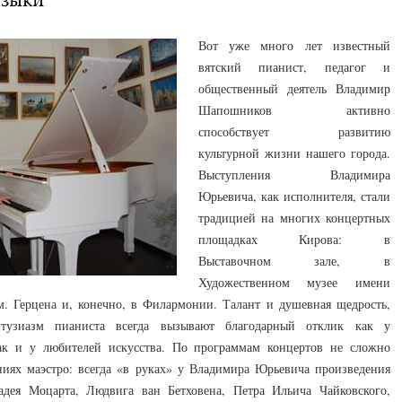
Вот уже много лет известный
вятский пианист, педагог и
общественный деятель Владимир
Шапошников активно
способствует развитию
культурной жизни нашего города.
Выступления Владимира
Юрьевича, как исполнителя, стали
традицией на многих концертных
площадках Кирова: в
Выставочном зале, в
Художественном музее имени
м. Герцена и, конечно, в Филармонии. Талант и душевная щедрость,
нтузиазм пианиста всегда вызывают благодарный отклик как у
ак и у любителей искусства. По программам концертов не сложно
ниях маэстро: всегда «в руках» у Владимира Юрьевича произведения
дея Моцарта, Людвига ван Бетховена, Петра Ильича Чайковского,