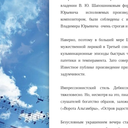
владении В. Ю. Шапошниковым форт
Юрьевича исполняемых произвед
композитором, были соблюдены с и
Владимира Юрьевича очень строгая и 
Наверно, поэтому в большей мере Ш
мужественной лирикой в Третьей сон
кульминационные эпизоды быстрых ч
патетики и темперамента. Зато сове
Известное публике произведение при
задумчивости.
Импрессионистский стиль Дебюсс
тяжеловесно. Но, несмотря на это, пи
слушателей богатство образов, зало
(«Ворота Альгамбры», «Остров радост
Безусловным украшением вечера ста