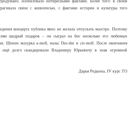
продумано, изобиловало интересными фактами. Более того: в своём
рагивала связи с живописью, с фактами истории и культуры того
едения концерта публика явно не желала отпускать маэстро. Поэтому
лям щедрый подарок – он сыграл на бис несколько его любимых
r, Шопен мазурка a-moll, вальс Des-dur и cis-moll. После окончания
и ещё долго скандировали Владимиру Юрьевичу в знак огромной
Дарья Редкина, IV курс ТО