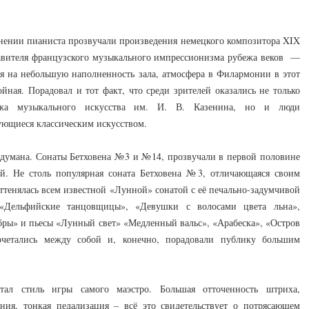
лнении пианиста прозвучали произведения немецкого композитора XIX
тавителя французского музыкального импрессионизма рубежа веков —
я на небольшую наполненность зала, атмосфера в Филармонии в этот
ойная. Порадовал и тот факт, что среди зрителей оказались не только
джа музыкального искусства им. И. В. Казенина, но и люди
ующиеся классическим искусством.
думана. Сонаты Бетховена №3 и №14, прозвучали в первой половине
ой. Не столь популярная соната Бетховена №3, отличающаяся своим
ттенялась всем известной «Лунной» сонатой с её печально-задумчивой
«Дельфийские танцовщицы», «Девушки с волосами цвета льна»,
бры» и пьесы «Лунный свет» «Медленный вальс», «Арабеска», «Остров
четались между собой и, конечно, порадовали публику большим
ал стиль игры самого маэстро. Большая отточенность штриха,
ния, тонкая педализация – всё это свидетельствует о потрясающем