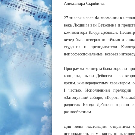
Александра Скрябина.
27 января в зале Филармонии в испо
века Людвига ван Бетховена и предс
композитора Клода Дебюсси. Несмотр
вечер была невероятно тёплая и спок
студенты и преподаватели Колле
непрофессиональные, всерьёз интерес
Программа концерта была хорошо про
концерта, пьесы Дебюсси – во втор
ярким, жизнерадостным характером, о
I частью. Исполненные прелюдии 
«Затонувший собор», «Ворота Альгам
радости» Клода Дебюсси хорошо со
разнообразием.
Для меня настоящим открытием ст
осторожность и мягкость прикоснове