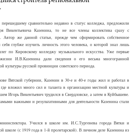
»
 перешедшему сравнительно недавно в статус колледжа, предложили
ря Викентьевича Казенина, то не все члены коллектива сразу с
. Автор же данной статьи, прежде чем сформировать собственное
 себя глубже изучить личность этого человека, о которой знал лишь
оллег по Кировскому колледжу музыкального искусства. Уже первые
жизни И.В.Казенина дали сведения о его весьма многогранной
ой культуры русской провинции советского периода.
ове Вятской губернии, Казенин в 30-е и 40-е годы жил и работал в
, где вложил много сил и таланта в организацию местной культуры и
шем Игорь Викентьевич трудился в Свердловске, а затем в Куйбышеве.
самыми важными и результативными для деятельности Казенина стали
ининспектора. Учился в школе им. И.С.Тургенева города Вятки и
й школе (с 1919 года в 1-й пролетарской). В личном деле Казенина из