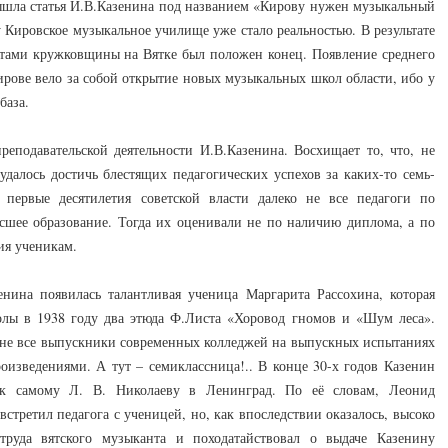
вышла статья И.В.Казенина под названием «Кирову нужен музыкальный
у Кировское музыкальное училище уже стало реальностью. В результате
тами кружковщины на Вятке был положен конец. Появление среднего
ирове вело за собой открытие новых музыкальных школ области, ибо у
база.
реподавательской деятельности И.В.Казенина. Восхищает то, что, не
удалось достичь блестящих педагогических успехов за каких-то семь-
 первые десятилетия советской власти далеко не все педагоги по
шее образование. Тогда их оценивали не по наличию диплома, а по
ия ученикам.
ина появилась талантливая ученица Маргарита Рассохина, которая
олы в 1938 году два этюда Ф.Листа «Хоровод гномов и «Шум леса».
 не все выпускники современных колледжей на выпускных испытаниях
оизведениями. А тут – семиклассница!.. В конце 30-х годов Казенин
 к самому Л. В. Николаеву в Ленинград. По её словам, Леонид
стретил педагога с ученицей, но, как впоследствии оказалось, высоко
 труда вятского музыканта и походатайствовал о выдаче Казенину