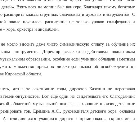
детей». Взять всех не могли: был конкурс. Благодаря такому богатому
но расширить классы струнных смычковых и духовых инструментов. С
ьной школе появилось расписание не только уроков сольфеджио и
 – хора, оркестра и ансамблей.
 не могло вносить даже чисто символическую оплату за обучение их
ьном инструменте. Директор всячески содействовал школьникам
музыкальном образовании, особенно если ученики обладали заметным
лужить множество приказов директора школы об освобождении от
ве Кировской области.
нуть, что в те аскетичные годы, директор Казенин не переставал
ателей-энтузиастов. Вот ещё один из свидетельств его благодеяний:
вской областной музыкальной школы, за хорошие производственные
ремировать тов. Ерёмина А.С., руководителя детского хора, окладом
». А отличившихся учащихся директор премировал… скрипками и