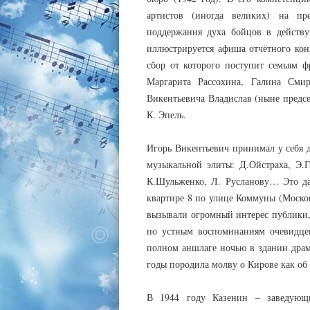
артистов (иногда великих) на пр
поддержания духа бойцов в действ
иллюстрируется афиша отчётного кон
сбор от которого поступит семьям ф
Маргарита Рассохина, Галина См
Викентьевича Владислав (ныне предсе
К. Эпель.
Игорь Викентьевич принимал у себя д
музыкальной элиты: Д.Ойстраха, Э.Г
К.Шульженко, Л. Русланову… Это да
квартире 8 по улице Коммуны (Москов
вызывали огромный интерес публики,
по устным воспоминаниям очевидцев
полном аншлаге ночью в здании драма
годы породила молву о Кирове как об
В 1944 году Казенин – заведующи