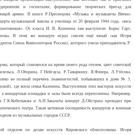
едприятиях и госпиталях; формирование творческих бригад для
ующей армии. В книге Р.Преснецова «Музыка и музыканты Вятки»
церта музыкальной школы и училища от 20 февраля 1944 года, «весь
ронтовиков». От класса И. В. Казенина там выступили: Борис Гарт,
ирнова. В этом же концерте играл совсем ещё юный сын Игоря
датель Союза Композиторов России), которого учила преподаватель Р.
ома, который становился на время своего рода отелем, цвет советской
илельса, Л.Оборина, Г.Нейгауза, Р.Тамаркину, Я.Флиера, Л.Утёсова,
леко не полный перечень знаменитостей, побывавших в доме № 3,
ской), где жила семья Казенина. Выступления этих мастеров искусств
 а концертные площадки и залы были всегда переполнены. Например,
 Г.К.Кобелькова и А.Н.Закалаты концерт Д.Ойстраха проходил при
тического театра. Такая активная посещаемость концертов в военные
 одном из музыкальных городов СССР.
й отделом по делам искусств Кировского облисполкома. Игоря