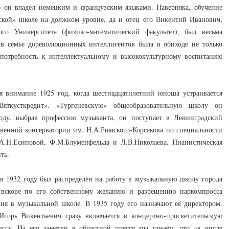
то он владел немецким и французским языками. Наверняка, обучение
ской» школе на должном уровне, да и отец его Викентий Иванович,
го Университета (физико-математический факультет), был весьма
 в семье дореволюционных интеллигентов была в обиходе не только
 потребность к интеллектуальному и высококультурному воспитанию
я внимание 1925 год, когда шестнадцатилетний юноша устраивается
яткусткредит». «Тургеневскую» общеобразовательную школу он
оду, выбрав профессию музыканта, он поступает в Ленинградский
венной консерватории им. Н.А.Римского-Корсакова по специальности
 А.Н.Есиповой, Ф.М.Блуменфельда и Л.В.Николаева. Пианистическая
ть.
в 1932 году был распределён на работу в музыкальную школу города
 вскоре по его собственному желанию и разрешению наркомпросса
ния в музыкальной школе. В 1935 году его назначают её директором.
Игорь Викентьевич сразу включается в концертно-просветительскую
ессу. Из его заметки в областной прессе мы узнаём, что «в числе