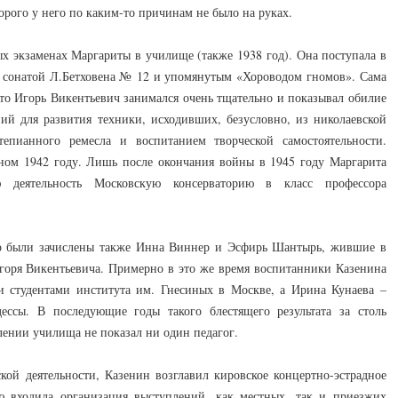
орого у него по каким-то причинам не было на руках.
х экзаменах Маргариты в училище (также 1938 год). Она поступала в
, сонатой Л.Бетховена № 12 и упомянутым «Хороводом гномов». Сама
то Игорь Викентьевич занимался очень тщательно и показывал обилие
й для развития техники, исходивших, безусловно, из николаевской
епианного ремесла и воспитанием творческой самостоятельности.
ном 1942 году. Лишь после окончания войны в 1945 году Маргарита
 деятельность Московскую консерваторию в класс профессора
о были зачислены также Инна Виннер и Эсфирь Шантырь, жившие в
горя Викентьевича. Примерно в это же время воспитанники Казенина
и студентами института им. Гнесиных в Москве, а Ирина Кунаева –
дессы. В последующие годы такого блестящего результата за столь
лении училища не показал ни один педагог.
кой деятельности, Казенин возглавил кировское концертно-эстрадное
ю входила организация выступлений, как местных, так и приезжих