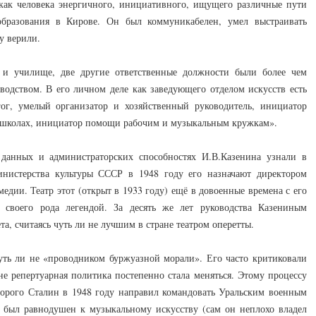
как человека энергичного, инициативного, ищущего различные пути
образования в Кирове. Он был коммуникабелен, умел выстраивать
у верили.
 и училище, две другие ответственные должности были более чем
одством. В его личном деле как заведующего отделом искусств есть
ог, умелый организатор и хозяйственный руководитель, инициатор
в школах, инициатор помощи рабочим и музыкальным кружкам».
данных и администраторских способностях И.В.Казенина узнали в
нистерства культуры СССР в 1948 году его назначают директором
едии. Театр этот (открыт в 1933 году) ещё в довоенные времена с его
 своего рода легендой. За десять же лет руководства Казениным
та, считаясь чуть ли не лучшим в стране театром оперетты.
уть ли не «проводником буржуазной морали». Его часто критиковали
е репертуарная политика постепенно стала меняться. Этому процессу
торого Сталин в 1948 году направил командовать Уральским военным
 был равнодушен к музыкальному искусству (сам он неплохо владел