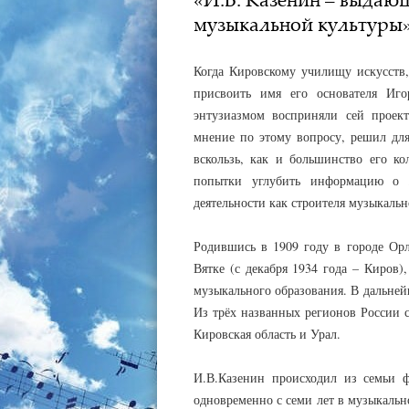
музыкальной культуры
Когда Кировскому училищу искусств,
присвоить имя его основателя Иго
энтузиазмом восприняли сей проект
мнение по этому вопросу, решил для
вскользь, как и большинство его к
попытки углубить информацию о 
деятельности как строителя музыкальн
Родившись в 1909 году в городе Орл
Вятке (с декабря 1934 года – Киров)
музыкального образования. В дальней
Из трёх названных регионов России 
Кировская область и Урал.
И.В.Казенин происходил из семьи ф
одновременно с семи лет в музыкально