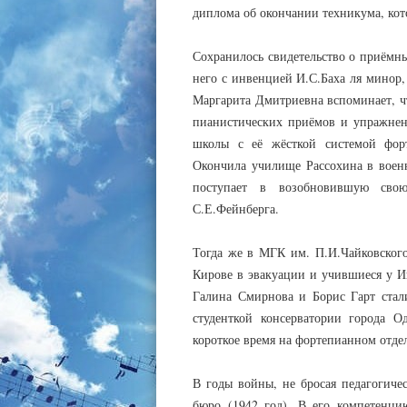
диплома об окончании техникума, кот
Сохранилось свидетельство о приёмны
него с инвенцией И.С.Баха ля минор
Маргарита Дмитриевна вспоминает, ч
пианистических приёмов и упражнени
школы с её жёсткой системой форт
Окончила училище Рассохина в воен
поступает в возобновившую свою
С.Е.Фейнберга.
Тогда же в МГК им. П.И.Чайковског
Кирове в эвакуации и учившиеся у И
Галина Смирнова и Борис Гарт стал
студенткой консерватории города О
короткое время на фортепианном отде
В годы войны, не бросая педагогичес
бюро (1942 год). В его компетенци