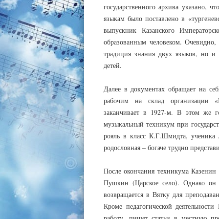
государственного архива указано, ч
языкам было поставлено в «тургенев
выпускник Казанского Императорско
образованным человеком. Очевидно,
традиция знания двух языков, но и
детей.
Далее в документах обращает на себ
рабочим на склад организации «В
заканчивает в 1927-м. В этом же г
музыкальный техникум при государст
рояль в класс К.Г.Шмидта, ученика
родословная – богаче трудно представи
После окончания техникума Казенин 
Пушкин (Царское село). Однако он
возвращается в Вятку для преподава
Кроме педагогической деятельности 
работу, пишет статьи в местную пр