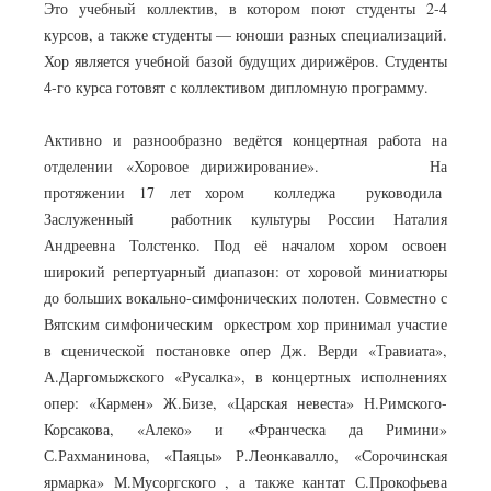
Это учебный коллектив, в котором поют студенты 2-4
курсов, а также студенты — юноши разных специализаций.
Хор является учебной базой будущих дирижёров. Студенты
4-го курса готовят с коллективом дипломную программу.
Активно и разнообразно ведётся концертная работа на
отделении «Хоровое дирижирование». На
протяжении 17 лет хором колледжа руководила
Заслуженный работник культуры России Наталия
Андреевна Толстенко. Под её началом хором освоен
широкий репертуарный диапазон: от хоровой миниатюры
до больших вокально-симфонических полотен. Совместно с
Вятским симфоническим оркестром хор принимал участие
в сценической постановке опер Дж. Верди «Травиата»,
А.Даргомыжского «Русалка», в концертных исполнениях
опер: «Кармен» Ж.Бизе, «Царская невеста» Н.Римского-
Корсакова, «Алеко» и «Франческа да Римини»
С.Рахманинова, «Паяцы» Р.Леонкавалло, «Сорочинская
ярмарка» М.Мусоргского , а также кантат С.Прокофьева