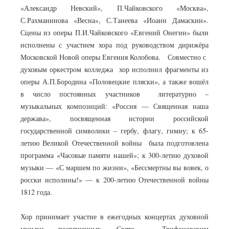
«Александр Невский», П.Чайковского «Москва»,
С.Рахманинова «Весна», С.Танеева «Иоанн Дамаскин».
Сцены из оперы П.И.Чайковского «Евгений Онегин» были
исполнены с участием хора под руководством дирижёра
Московской Новой оперы Евгения Колобова. Совместно с
духовым оркестром колледжа хор исполнил фрагменты из
оперы А.П.Бородина «Половецкие пляски», а также вошёл
в число постоянных участников литературно –
музыкальных композиций: «Россия — Священная наша
держава», посвященная истории российской
государственной символики – гербу, флагу, гимну; к 65-
летию Великой Отечественной войны была подготовлена
программа «Часовые памяти нашей»; к 300-летию духовой
музыки — «С маршем по жизни», «Бессмертны вы вовек, о
росски исполины!» — к 200-летию Отечественной войны
1812 года.
Хор принимает участие в ежегодных концертах духовной
музыки, посвященных «Свято – Трифоновским