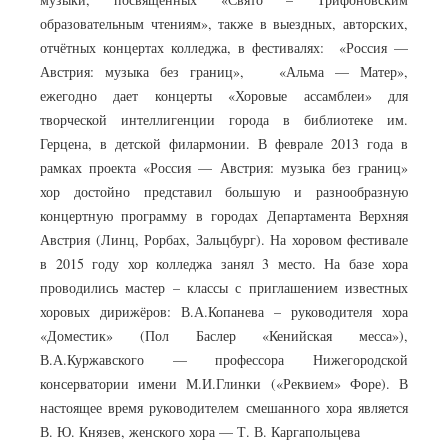
образовательным чтениям», также в выездных, авторских,
отчётных концертах колледжа, в фестивалях: «Россия —
Австрия: музыка без границ», «Альма — Матер»,
ежегодно дает концерты «Хоровые ассамблеи» для
творческой интеллигенции города в библиотеке им.
Герцена, в детской филармонии. В феврале 2013 года в
рамках проекта «Россия — Австрия: музыка без границ»
хор достойно представил большую и разнообразную
концертную программу в городах Департамента Верхняя
Австрия (Линц, Рорбах, Зальцбург). На хоровом фестивале
в 2015 году хор колледжа занял 3 место. На базе хора
проводились мастер – классы с приглашением известных
хоровых дирижёров: В.А.Копанева – руководителя хора
«Доместик» (Пол Баслер «Кенийская месса»),
В.А.Куржавского — профессора Нижегородской
консерватории имени М.И.Глинки («Реквием» Форе). В
настоящее время руководителем смешанного хора является
В. Ю. Князев, женского хора — Т. В. Каргапольцева