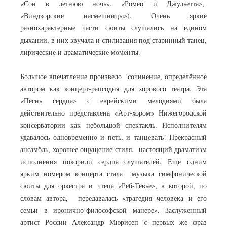
«Сон в летнюю ночь», «Ромео и Джульетта»,
«Виндзорские насмешницы»). Очень яркие
разнохарактерные части сюиты слушались на едином
дыхании, в них звучала и стилизация под старинный танец,
лирические и драматические моменты.
Большое впечатление произвело сочинение, определённое
автором как концерт-рапсодия для хорового театра. Эта
«Песнь сердца» с еврейскими мелодиями была
действительно представлена «Арт-хором» Нижегородской
консерватории как небольшой спектакль. Исполнителям
удавалось одновременно и петь, и танцевать! Прекрасный
ансамбль, хорошее ощущение стиля, настоящий драматизм
исполнения покорили сердца слушателей. Еще одним
ярким номером концерта стала музыка симфонической
сюиты для оркестра и чтеца «Реб-Тевье», в которой, по
словам автора, передавалась «трагедия человека и его
семьи в иронично-философской манере». Заслуженный
артист России Александр Мюрисеп с первых же фраз