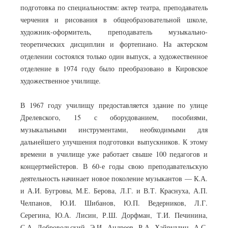
подготовка по специальностям: актер театра, преподаватель
черчения и рисования в общеобразовательной школе,
художник-оформитель, преподаватель музыкально-
теоретических дисциплин и фортепиано. На актерском
отделении состоялся только один выпуск, а художественное
отделение в 1974 году было преобразовано в Кировское
художественное училище.
В 1967 году училищу предоставляется здание по улице
Дрелевского, 15 с оборудованием, пособиями,
музыкальными инструментами, необходимыми для
дальнейшего улучшения подготовки выпускников. К этому
времени в училище уже работает свыше 100 педагогов и
концертмейстеров. В 60-е годы свою преподавательскую
деятельность начинает новое поколение музыкантов — К.А.
и А.И. Бугровы, М.Е. Берова, Л.Г. и В.Т. Краснуха, А.П.
Челпанов, Ю.И. Шибанов, Ю.П. Ведерников, Л.Г.
Серегина, Ю.А. Лисин, Р.Ш. Дорфман, Т.И. Печинина,
С.А. Добровольский, Э.И. Андреев, Р.А. Хайруллин, А.С.