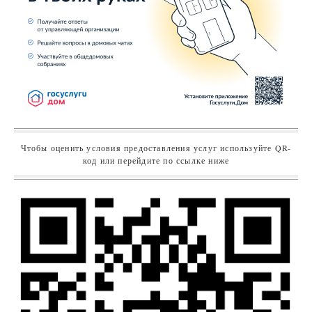
Чтобы оценить условия предоставления услуг используйте QR-
код или перейдите по ссылке ниже