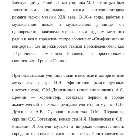
Заведующий учебной частью училища М.Н. Синицын был
талантливым скрипачом, ярким интерпретатором
романтической музыки XIX века. В 30-е годы, работая в
музыкальной школе и музыкальном училище, он
одновременно заведовал музыкальным отделом местного
радио и вел в городском театре абонемент «Симфонические
концерты», где дирижировал такими произведениями, как
«Героическая симфония» Бетховена и оркестровыми
сочинениями Грига и Глинки.
Преподавателями училища стали известные и авторитетные
музыканты города: И.Н. Афиногенов (класс духовых
инструментов), С.М. Двинянинов (класс виолончели), А.С.
Еремин — хормейстер, создатель первой в городе
академической капеллы, преподаватели теории музыки С.В.
Дрягин и А.В. Суворов, пианистка О.М. Шуравина,
скрипач С.С. Богатырев, вокалисты И.Я. Пашковская и С.Е.
Римский. Любители музыки и широкая общественность
города интересовались жизнью нового учебного заведения: