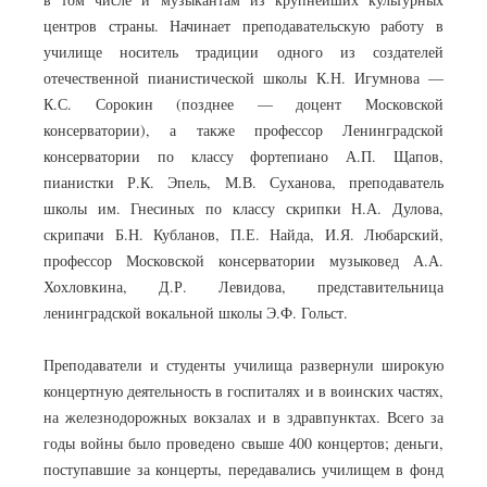
центров страны. Начинает преподавательскую работу в
училище носитель традиции одного из создателей
отечественной пианистической школы К.Н. Игумнова —
К.С. Сорокин (позднее — доцент Московской
консерватории), а также профессор Ленинградской
консерватории по классу фортепиано А.П. Щапов,
пианистки Р.К. Эпель, М.В. Суханова, преподаватель
школы им. Гнесиных по классу скрипки Н.А. Дулова,
скрипачи Б.Н. Кубланов, П.Е. Найда, И.Я. Любарский,
профессор Московской консерватории музыковед А.А.
Хохловкина, Д.Р. Левидова, представительница
ленинградской вокальной школы Э.Ф. Гольст.
Преподаватели и студенты училища развернули широкую
концертную деятельность в госпиталях и в воинских частях,
на железнодорожных вокзалах и в здравпунктах. Всего за
годы войны было проведено свыше 400 концертов; деньги,
поступавшие за концерты, передавались училищем в фонд