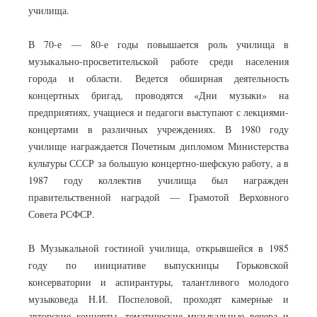
училища.
В 70-е — 80-е годы повышается роль училища в
музыкально-просветительской работе среди населения
города и области. Ведется обширная деятельность
концертных бригад, проводятся «Дни музыки» на
предприятиях, учащиеся и педагоги выступают с лекциями-
концертами в различных учреждениях. В 1980 году
училище награждается Почетным дипломом Министерства
культуры СССР за большую концертно-шефскую работу, а в
1987 году коллектив училища был награжден
правительственной наградой — Грамотой Верховного
Совета РСФСР.
В Музыкальной гостиной училища, открывшейся в 1985
году по инициативе выпускницы Горьковской
консерватории и аспирантуры, талантливого молодого
музыковеда Н.И. Поспеловой, проходят камерные и
авторские концерты, тематические музыкальные вечера и