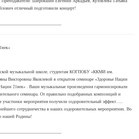
! Преподаватели: Широкшин Евгений Аркадьев, Кузовлева Татьяна
йлович отличный подготовили концерт!
_____________________________
1век»
етской музыкальной школе, студентам КОГПОБУ «ККМИ им.
ьяны Викторовны Яковлевой в открытом семинаре «Здоровье Нации
Нации 21век» . Ваши музыкальные произведения гармонизировали
вительного семинара. От правильно подобранных композиций и
е участники мероприятия получили оздоровительный эффект…..
нейшего сотрудничества в наших оздоровительных мероприятиях. Во
го нашей Родины!
_____________________________