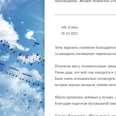
произведений. Желаем творческих ус
_________________________________
(68) Елена
28.10.2022
Хочу выразить огромную благодарнос
за шикарное посвящение первоклассн
Получили массу положительных эмоци
Очень рада, что мой сын находится в 
Было очень познавательно посмотреть
которые хорошо овладели своими муз
Школа пропитана любовью к музыке, в
Благодаря педагогам музыкальной шко
Татьяна Викторовна, ВЫ не только да