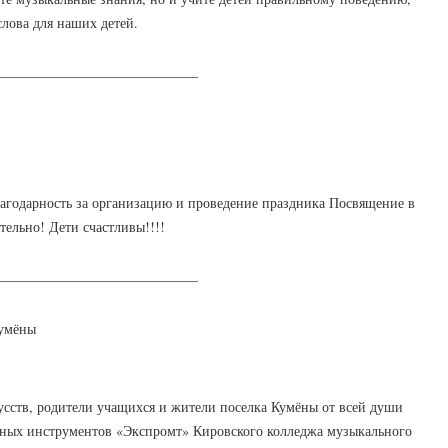
слова для наших детей.
_____________________________
агодарность за организацию и проведение праздника Посвящение в
ельно! Дети счастливы!!!!
_____________________________
Кумёны
сств, родители учащихся и жители поселка Кумёны от всей души
одных инструментов «Экспромт» Кировского колледжа музыкального