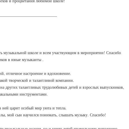
пехов и процветания любимой школе!
_____________________________
ть музыкальной школе и всем участвующим в мероприятии! Спасибо
иков в юные музыканты .
й, отличное настроение и вдохновение.
такой творческой и талантливой компании.
 на других талантливых трудолюбивых детей и взрослых выпускников,
ыкальными инструментами.
 ней царит особый мир уюта и тепла.
лы, мой сын научился понимать, слышать музыку. Спасибо!
ете музыкальные знания, но и учите детей правильному поведению,