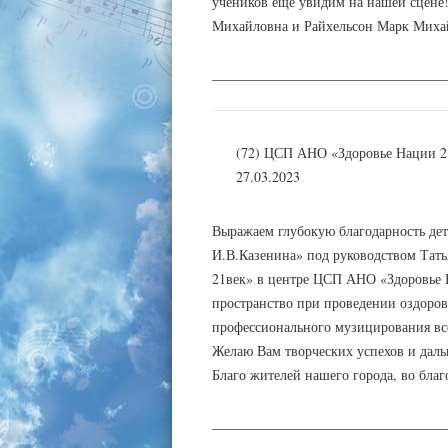
учеников еще увидим на нашей сцене
Михайловна и Райхельсон Марк Миха
_________________________________
(72) ЦСП АНО «Здоровье Нации 2
27.03.2023
Выражаем глубокую благодарность д
И.В.Казенина» под руководством Тат
21век» в центре ЦСП АНО «Здоровье 
пространство при проведении оздоро
профессионального музицирования вс
Желаю Вам творческих успехов и даль
Благо жителей нашего города, во бла
_________________________________