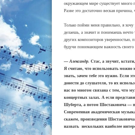
окружающем мире существует много п
Разве это достаточно веская причина,
Только пойми меня правильно, я хочу 
делаешь, а значит и понимаешь нечто т
других композиторов уверенностью, 
будучи понимающим важность своего де
—
Стас, а звучит, кстати
Александр.
Я считаю, что использовать можно к
знать, зачем тебе это нужно. Если э
донести до слушателя, то их исполь
нас во многом связана с тем, что м
концертных залах. А если представи
Шуберта, а потом Шостаковича — по
Современная академическая музыка
скажем, произведения Шостаковича н
назвать нескольких наиболее интер