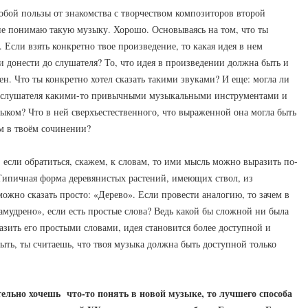
собой пользы от знакомства с творчеством композиторов второй
не понимаю такую музыку. Хорошо. Основываясь на том, что ты
ы. Если взять конкретно твое произведение, то какая идея в нем
и донести до слушателя? То, что идея в произведении должна быть и
сен. Что ты конкретно хотел сказать такими звуками? И еще: могла ли
до слушателя какими-то привычными музыкальными инструментами и
ком? Что в ней сверхъестественного, что выраженной она могла быть
м в твоём сочинении?
, если обратиться, скажем, к словам, то ими мысль можно выразить по-
Типичная форма деревянистых растений, имеющих ствол, из
ожно сказать просто: «Дерево». Если провести аналогию, то зачем в
амудрено», если есть простые слова? Ведь какой бы сложной ни была
разить его простыми словами, идея становится более доступной и
ыть, ты считаешь, что твоя музыка должна быть доступной только
тельно хочешь что-то понять в новой музыке, то лучшего способа