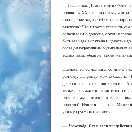
—
Станислав
. Думаю, мне не будет о
половины ХХ века, поскольку я пока 
сказал, хочу задать тебе такие вопрос
заложена? Что ты хотел услышать сам 
ее желательно донести, с этим я согла
быть эта идея выражена и донесена 
более демократичным музыкальным язы
только таким образом, каким мы види
Надеюсь, ты согласишься со мной, что
разному. Например, можно сказать: «
древесины с лиственной кроной». А м
музыке выражаться так витиевато и «з
идея, ее смысл не изменится, если вы
понятной. Или это не важно? Может б
узкому кругу специалистов?
—
Стас, если ты действи
Александр.