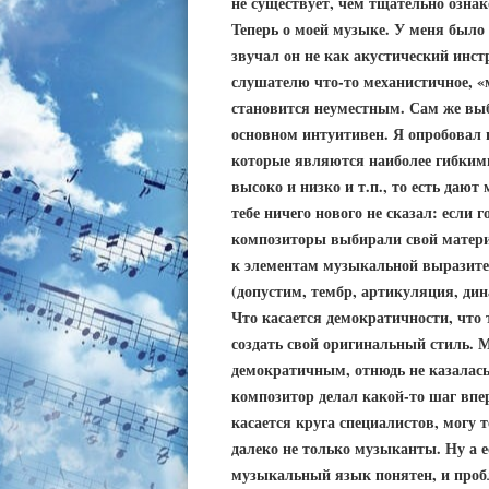
не существует, чем тщательно ознак
Теперь о моей музыке. У меня было 
звучал он не как акустический инст
слушателю что-то механистичное, «
становится неуместным. Сам же выб
основном интуитивен. Я опробовал 
которые являются наиболее гибкими
высоко и низко и т.п., то есть даю
тебе ничего нового не сказал: если
композиторы выбирали свой матери
к элементам музыкальной выразител
(допустим, тембр, артикуляция, дин
Что касается демократичности, что
создать свой оригинальный стиль. 
демократичным, отнюдь не казалась
композитор делал какой-то шаг впе
касается круга специалистов, могу 
далеко не только музыканты. Ну а е
музыкальный язык понятен, и пробл