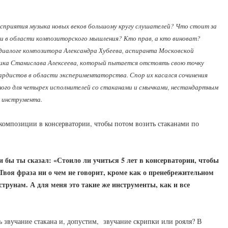
осприятия музыка новых веков большому кругу слушателей? Что стоит за
 в области композиторского мышления? Кто прав, а кто виноват?
диалоге композитора Александра Хубеева, аспиранта Московской
тика Станислава Алексеева, который пытается отстоять свою точку
рдистов в области экспериментаторства. Спор их касался сочинения
нного для четырех исполнителей со стаканами и смычками, нестандартным
о инструмента.
т композиции в консерватории, чтобы потом возить стаканами по
ли бы ты сказал: «Стоило ли учиться 5 лет в консерватории, чтобы
Твоя фраза ни о чем не говорит, кроме как о пренебрежительном
трунам. А для меня это такие же инструменты, как и все
ь звучание стакана и, допустим, звучание скрипки или рояля? В