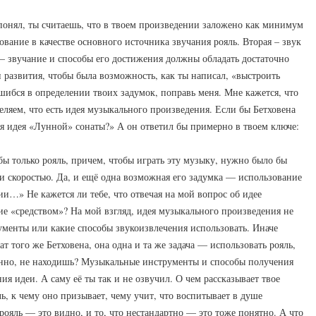
 понял, ты считаешь, что в твоем произведении заложено как минимум
вание в качестве основного источника звучания рояль. Вторая – звук
 – звучание и способы его достижения должны обладать достаточно
развития, чтобы была возможность, как ты написал, «выстроить
шибся в определении твоих задумок, поправь меня. Мне кажется, что
ляем, что есть идея музыкального произведения. Если бы Бетховена
ая идея «Лунной» сонаты?» А он ответил бы примерно в твоем ключе:
 бы только рояль, причем, чтобы играть эту музыку, нужно было бы
и скоростью. Да, и ещё одна возможная его задумка — использование
и…» Не кажется ли тебе, что отвечая на мой вопрос об идее
ие «средством»? На мой взгляд, идея музыкального произведения не
рументы или какие способы звукоизвлечения использовать. Иначе
ат того же Бетховена, она одна и та же задача — использовать рояль,
анно, не находишь? Музыкальные инструменты и способы получения
ия идеи. А саму её ты так и не озвучил. О чем рассказывает твое
ль, к чему оно призывает, чему учит, что воспитывает в душе
ояль — это видно, и то, что нестандартно — это тоже понятно. А что