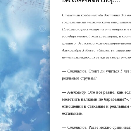
Станет ли когда-нибудь доступна для в
современными техническими открытиями
Предлагаю рассмотреть эти вопросы в 
государственной консерватории, и кри
зрения о движении композиторов-аванга
Александра Хубеева «
Glassary
», написа
путём извлекающих звуки из струн этог
—
Станислав
. Стоит ли учиться 5 ле
рояльным струнам?
—
Это все равно, как ес
Александр.
молотить палками по барабанам?». 
отношении к стаканам и рояльным с
остальные.
—
Станислав
. Разве можно сравниват