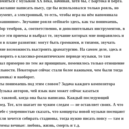
омиться с музыкой XX века, начиная, хотя бы, с Бартока и Берга.
желание написать пьесу, где бы использовался только рояль, но
румент, а электронный, то есть, чтобы игра на нём напоминала
машинное». Звучание рояля ordinario здесь, как ты понимаешь,
ор тембров, а, соответственно, и дополнительных инструментов, в
все эти приемы и выбрал те, звучание которых мне понравилось и
 в плане развития: могут быть громкими, и тихими, звучать
т мне возможность выстроить драматургию. На самом деле, здесь я
 говорить о классико-романтическом периоде музыки, то там
ал примерно по тем же принципам, поменялось только отношение
ьности. Некоторые сейчас стали более важными, чем были тогда
амика) и наоборот.
 ты понимаешь под этим словом? Задача каждого композитора
Музыка авторов, чей язык нам может сейчас казаться
 таковой, когда она была написана. Каждый последующий
ред
.
Тот, кто шагает по чужим следам — не оставляет своих. А что
тебе с уверенностью сказать, что концерты новой музыки посещают
сли хочется собирать стадионы, тогда нужно писать попсу — там и
емы вечные: любовь, жизнь, смерть и т.д.