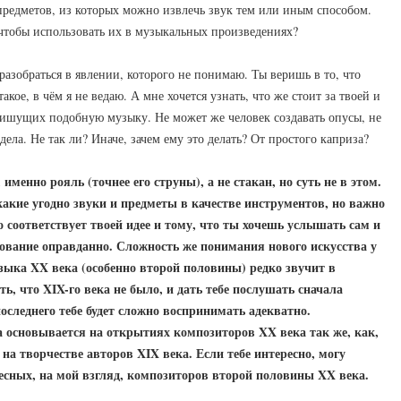
редметов, из которых можно извлечь звук тем или иным способом.
 чтобы использовать их в музыкальных произведениях?
разобраться в явлении, которого не понимаю. Ты веришь в то, что
акое, в чём я не ведаю. А мне хочется узнать, что же стоит за твоей и
пишущих подобную музыку. Не может же человек создавать опусы, не
ла. Не так ли? Иначе, зачем ему это делать? От простого каприза?
, именно рояль (точнее его струны), а не стакан, но суть не в этом.
акие угодно звуки и предметы в качестве инструментов, но важно
то соответствует твоей идее и тому, что ты хочешь услышать сам и
зование оправданно. Сложность же понимания нового искусства у
узыка XX века (особенно второй половины) редко звучит в
ть, что
XIX
-го века не было, и дать тебе послушать сначала
следнего тебе будет сложно воспринимать адекватно.
 основывается на открытиях композиторов XX века так же, как,
а творчестве авторов XIX века. Если тебе интересно, могу
есных, на мой взгляд, композиторов второй половины XX века.