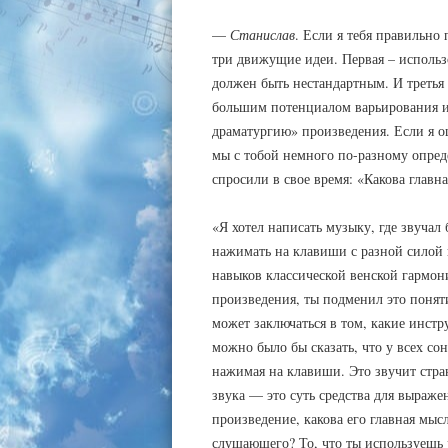
—
Станислав
. Если я тебя правильно
три движущие идеи. Первая – использо
должен быть нестандартным. И третья
большим потенциалом варьирования и 
драматургию» произведения. Если я о
мы с тобой немного по-разному опреде
спросили в свое время: «Какова главн
«Я хотел написать музыку, где звучал
нажимать на клавиши с разной силой 
навыков классической венской гармони
произведения, ты подменил это понят
может заключаться в том, какие инст
можно было бы сказать, что у всех сон
нажимая на клавиши. Это звучит стр
звука — это суть средства для выражен
произведение, какова его главная мыс
слушающего? То, что ты используешь р