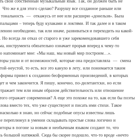
ать свой собственный музыкальный язык. Так, он должен быть не
. Что же я для этого сделаю? Разрушу все созданное раньше или
 тональность — откажусь от нее или расширю «донельзя». Была
пальцами – теперь буду кулаками и локтями. И так далее и в таком
влению необходимо, так или иначе, развиваться и переходить на какой-
. Но всегда ли отказ от старого и уже зарекомендовавшего себя
ма, инструмента обязательно означает прорыв вперед к чему-то
это напоминает мне: «Мы наш, мы новый мир построим…».
иторы ушли и от возможностей, которые она предоставляла — смена
ой-неустой, то есть, все это кануло в лету, или понимается таким
от формы привел к созданию бесформенных произведений, в которых
дет и чем закончится. Я пишу, конечно, по-дилетантски, но если
 отражает тем или иным образом действительность или отношение
этого отражает современная? А еще это похоже на то, как если бы поэты
лова вместо тех, что уже существуют и писать ими стихи. Такое
 насколько я знаю, но сейчас подобные опусы известны лишь
е переплюнул в умении складывать простые слова логично и
зиторы в погоне за новым и необычным языком создают то, что
нь большой натяжкой. Сюда бы скорее подошло, что-то вроде «нечто