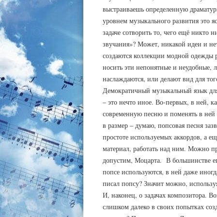
выстраиваешь определенную драматур
уровнем музыкального развития это яс
задаче сотворить то, чего ещё никто 
звучания»? Может, никакой идеи и нет
создаются коллекции модной одежды р
носить эти непонятные и неудобные, 
наслаждаются, или делают вид для тог
Демократичный музыкальный язык для
– это нечто иное. Во-первых, в ней, к
современную песню и поменять в ней 
в размер – думаю, попсовая песня зазв
простоте используемых аккордов, а е
материал, работать над ним. Можно п
допустим, Моцарта. В большинстве ег
попсе используются, в ней даже иногд
писал попсу? Значит можно, используя 
И, наконец, о задачах композитора. 
слишком далеко в своих попытках соз