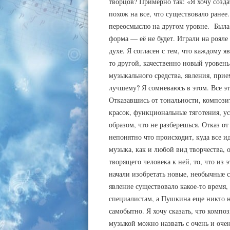
творцов? Примерно так: «Я хочу созд
похож на все, что существовало ранее
переосмыслю на другом уровне. Была
форма — её не будет. Играли на рояле 
духе. Я согласен с тем, что каждому я
то другой, качественно новый уровень
музыкального средства, явления, прие
лучшему? Я сомневаюсь в этом. Все 
Отказавшись от тональности, композ
красок, функциональные тяготения, уст
образом, что не разберешься. Отказ 
непонятно что происходит, куда все и
музыка, как и любой вид творчества,
творящего человека к ней, то, что из 
начали изобретать новые, необычные с
явление существовало какое-то время,
специалистам, а Пушкина еще никто н
самобытно. Я хочу сказать, что компо
музыкой можно назвать с очень и оче